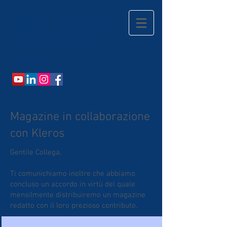
SNA - Sezione
Provinciale di
Milano
Magazine in collaborazione
con Kleros
Gentile Collega,
Ti comunichiamo inoltre che abbiamo
concluso un accordo in virtù del quale
mensilmente distribuiremo un magazine
redatto con il loro prezioso contributo.