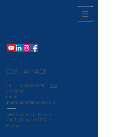
SNA - Sezione
Provinciale di
Milano
CONTATTACI
tel
0286882090
-
392
347 5969
email
snamilano@snamilano,it
SNA Sezione di Milano
Via R. di Lauria 12/A
Milano